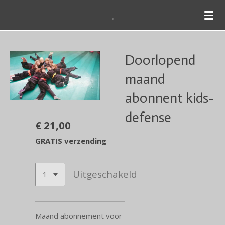
.
Ga
direct
naar
de
Doorlopend
hoofdinhoud
maand
abonnent kids-
defense
€ 21,00
GRATIS verzending
Uitgeschakeld
Maand abonnement voor