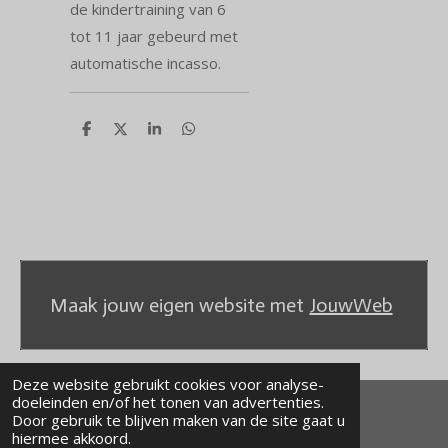
de kindertraining van 6
tot 11 jaar gebeurd met
automatische incasso.
D
D
S
D
e
e
h
e
l
e
a
l
e
l
r
e
n
e
n
Maak jouw eigen website met
JouwWeb
Deze website gebruikt cookies voor analyse-
doeleinden en/of het tonen van advertenties.
Door gebruik te blijven maken van de site gaat u
© 2020 - 2026 kaiodojo
hiermee akkoord.