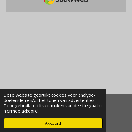
Deze website gebruikt cookies voor analyse-
doeleinden en/of het tonen van advertenties.
Door gebruik te blijven maken van de site gaat u
© 2020 - 2026 kaiodojo
hiermee akkoord.
Powered by
JouwWeb
Akkoord