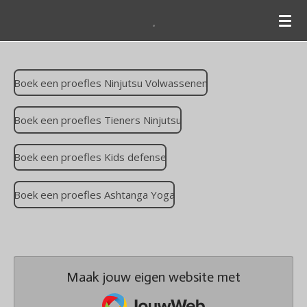
.
Ga
direct
naar
de
Boek een proefles Ninjutsu Volwassenen
hoofdinhoud
Boek een proefles Tieners Ninjutsu
Boek een proefles Kids defense
Boek een proefles Ashtanga Yoga
Maak jouw eigen website met
JouwWeb