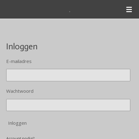
.
Ga
direct
naar
de
hoofdinhoud
Inloggen
E-mailadres
Wachtwoord
Inloggen
Account nodig?