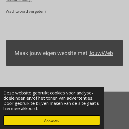
Wachtwoord vergeten?
Maak jouw eigen website met
JouwWeb
Deze website gebruikt cookies voor analyse-
doeleinden en/of het tonen van advertenties.
Door gebruik te blijven maken van de site gaat u
© 2020 - 2026 kaiodojo
hiermee akkoord.
Powered by
JouwWeb
Akkoord